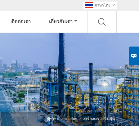
ภาษาไทย

ติดต่อเรา
เกี่ยวกับเรา


>
προϊόν
>
เครื่องตรวจจับฝุ่น
บ้าน