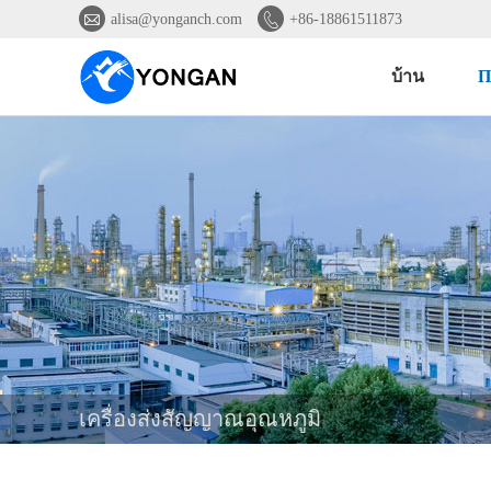


alisa@yonganch.com
+86-18861511873
บ้าน
Π
เครื่องส่งสัญญาณอุณหภูมิ