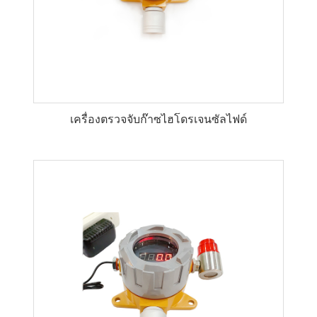
เครื่องตรวจจับก๊าซไฮโดรเจนซัลไฟด์