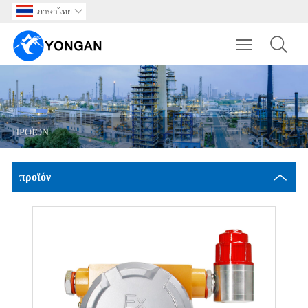
ภาษาไทย

Toggle main m
ΠΡΟΪΌΝ
προϊόν